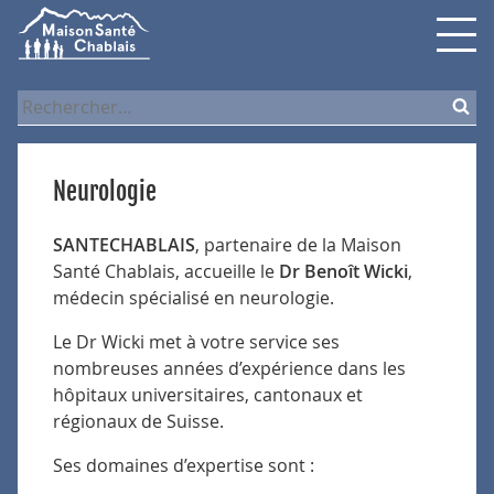
Skip
Skip
Skip
to
to
to
navigation
content
search
Rechercher :
Neurologie
SANTECHABLAIS
, partenaire de la Maison
Santé Chablais, accueille le
Dr Benoît Wicki
,
médecin spécialisé en neurologie.
Le Dr Wicki met à votre service ses
nombreuses années d’expérience dans les
hôpitaux universitaires, cantonaux et
régionaux de Suisse.
Ses domaines d’expertise sont :