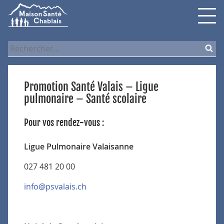
Skip
Skip
Skip
to
to
to
navigation
content
search
Rechercher :
Promotion Santé Valais – Ligue
pulmonaire – Santé scolaire
Pour vos rendez-vous :
Ligue Pulmonaire Valaisanne
027 481 20 00
info@psvalais.ch