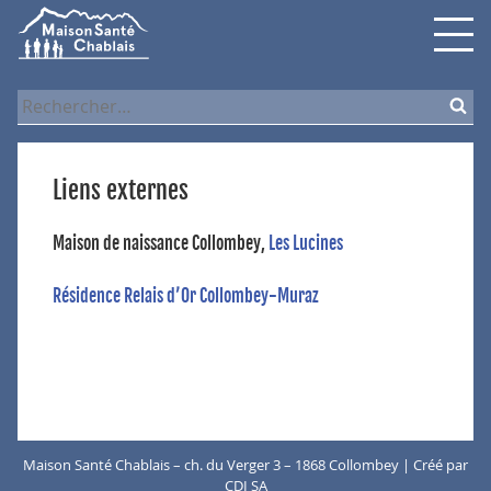
Skip
Skip
Skip
to
to
to
navigation
content
search
Rechercher :
Liens externes
Maison de naissance Collombey,
Les Lucines
Résidence Relais d’Or Collombey-Muraz
Maison Santé Chablais – ch. du Verger 3 – 1868 Collombey | Créé par
CDI SA