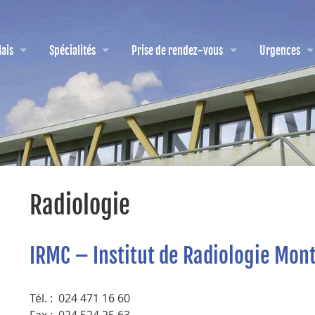
ais
Spécialités
Prise de rendez-vous
Urgences
Radiologie
IRMC – Institut de Radiologie Mon
Tél. : 024 471 16 60
Fax : 024 524 25 63