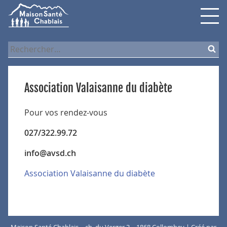
Skip
Skip
Skip
to
to
to
navigation
content
search
Rechercher :
Association Valaisanne du diabète
Pour vos rendez-vous
027/322.99.72
info@avsd.ch
Association Valaisanne du diabète
Maison Santé Chablais – ch. du Verger 3 – 1868 Collombey | Créé par